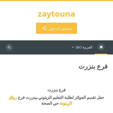
خطى إلى المحتوى الرئيسي
zaytouna
تسجيل الدخول
العربية ‎(ar)‎
البحث
في
المقررات
فرع بنزرت
الدراسية
الكتل
متطلبات الإكمال
فرع بنزرت
حفل تقديم الجوائز لطلبة التعليم الزيتوني ببنزرت فرع
رواق
الزيتونة
حي الصحة