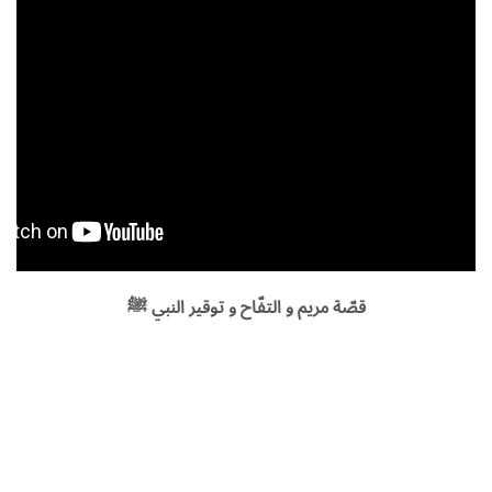
قصّة مريم و التفّاح و توقير النبي ﷺ