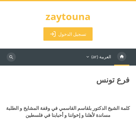
خطى إلى المحتوى الرئيسي
zaytouna
تسجيل الدخول
العربية ‎(ar)‎
البحث
في
المقررات
فرع تونس
الدراسية
الكتل
متطلبات الإكمال
كلمة الشيخ الدكتور بلقاسم القاسمي في وقفة المشايخ و الطلبة
مساندة لأهلنا و إخواننا و أحبابنا في فلسطين