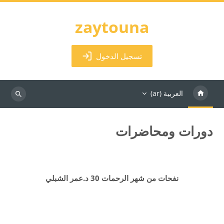
خطى إلى المحتوى الرئيسي
zaytouna
تسجيل الدخول
العربية ‎(ar)‎
البحث
في
المقررات
دورات ومحاضرات
الدراسية
الكتل
متطلبات الإكمال
نفحات من شهر الرحمات 30 د.عمر الشبلي